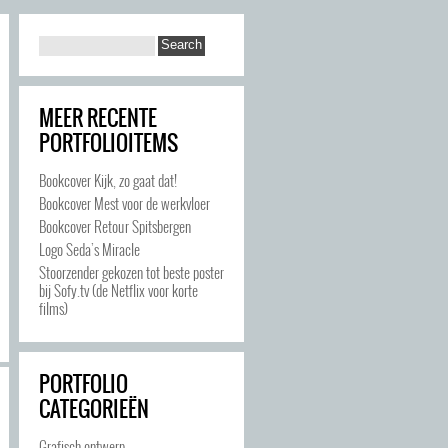
MEER RECENTE
PORTFOLIOITEMS
Bookcover Kijk, zo gaat dat!
Bookcover Mest voor de werkvloer
Bookcover Retour Spitsbergen
Logo Seda’s Miracle
Stoorzender gekozen tot beste poster
bij Sofy.tv (de Netflix voor korte
films)
PORTFOLIO
CATEGORIEËN
Grafisch ontwerp