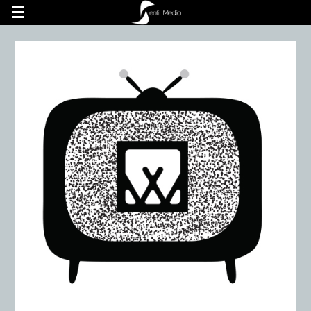
UA-60748462-1