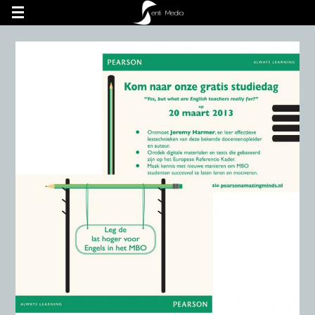
UA-60748462-1