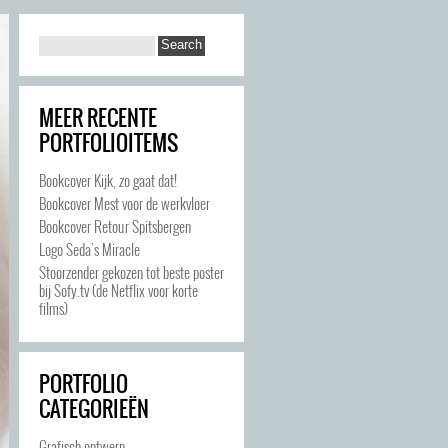
MEER RECENTE
PORTFOLIOITEMS
Bookcover Kijk, zo gaat dat!
Bookcover Mest voor de werkvloer
Bookcover Retour Spitsbergen
Logo Seda’s Miracle
Stoorzender gekozen tot beste poster
bij Sofy.tv (de Netflix voor korte
films)
PORTFOLIO
CATEGORIEËN
Grafisch ontwerp